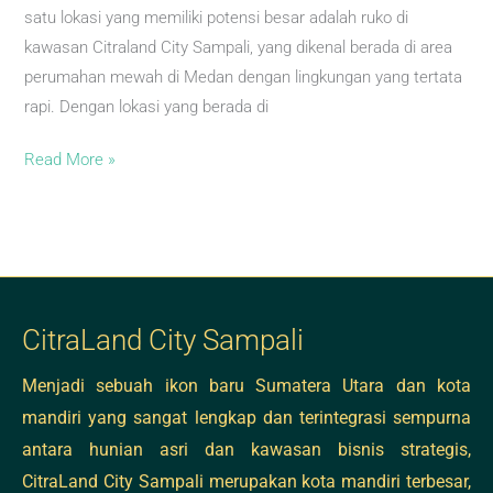
Pebisnis
satu lokasi yang memiliki potensi besar adalah ruko di
di
kawasan Citraland City Sampali, yang dikenal berada di area
Medan
perumahan mewah di Medan dengan lingkungan yang tertata
rapi. Dengan lokasi yang berada di
Read More »
CitraLand City Sampali
Menjadi sebuah ikon baru Sumatera Utara dan kota
mandiri yang sangat lengkap dan terintegrasi sempurna
antara hunian asri dan kawasan bisnis strategis,
CitraLand City Sampali merupakan kota mandiri terbesar,