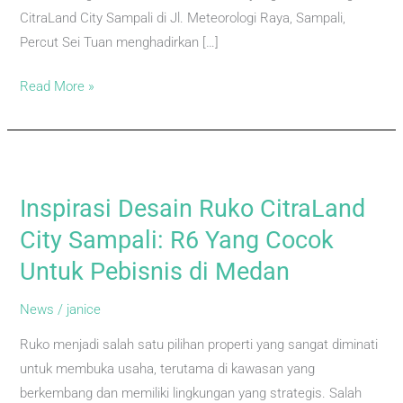
CitraLand City Sampali di Jl. Meteorologi Raya, Sampali,
Percut Sei Tuan menghadirkan […]
Read More »
Inspirasi
Desain
Inspirasi Desain Ruko CitraLand
Ruko
CitraLand
City Sampali: R6 Yang Cocok
City
Untuk Pebisnis di Medan
Sampali:
R6
News
/
janice
Yang
Ruko menjadi salah satu pilihan properti yang sangat diminati
Cocok
untuk membuka usaha, terutama di kawasan yang
Untuk
berkembang dan memiliki lingkungan yang strategis. Salah