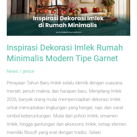
Rumah
Minimalis
Modern
Tipe
Garnet
Inspirasi Dekorasi Imlek Rumah
Minimalis Modern Tipe Garnet
News
/
janice
Perayaan Tahun Baru Imlek selalu identik dengan suasana
meriah, penuh makna, dan harapan baru. Menjelang Imlek
2026, banyak orang mulai mempersiapkan dekorasi Imlek
untuk menciptakan lingkungan yang hangat, rapi, dan sarat
simbol keberuntungan. Mulai dari pohon Imlek, ornamen
Imlek, hingga gantungan dan aksesoris Imlek, setiap elemen
memiliki filosofi yang erat dengan tradisi. Selain