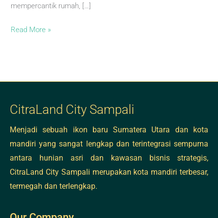
mempercantik rumah, […]
Read More »
CitraLand City Sampali
Menjadi sebuah ikon baru Sumatera Utara dan kota
mandiri yang sangat lengkap dan terintegrasi sempurna
antara hunian asri dan kawasan bisnis strategis,
CitraLand City Sampali merupakan kota mandiri terbesar,
termegah dan terlengkap.
Our Company