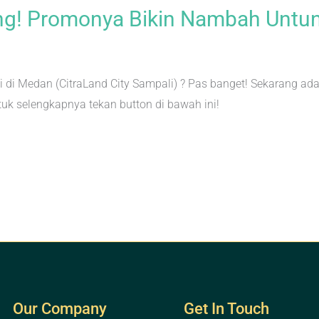
ng! Promonya Bikin Nambah Untu
rti di Medan (CitraLand City Sampali) ? Pas banget! Sekarang a
tuk selengkapnya tekan button di bawah ini!
Our Company
Get In Touch