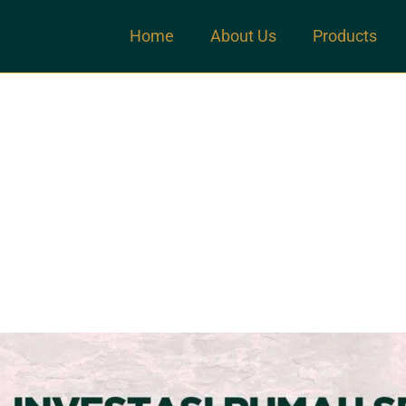
Home
About Us
Products