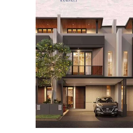
Promonya
Bikin
Nambah
Untung!