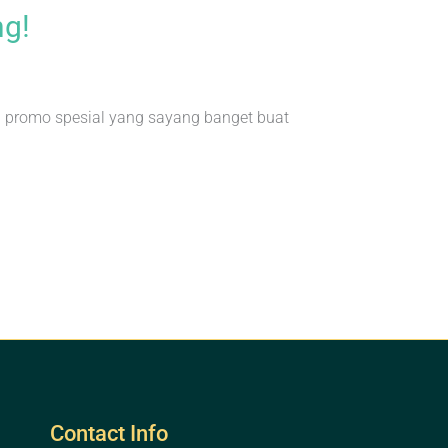
ng!
da promo spesial yang sayang banget buat
Contact Info