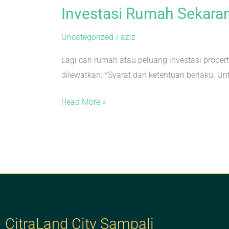
Investasi Rumah Sekara
Uncategorized
/
aziz
Lagi cari rumah atau peluang investasi prope
dilewatkan: *Syarat dan ketentuan berlaku. Un
Read More »
CitraLand City Sampali