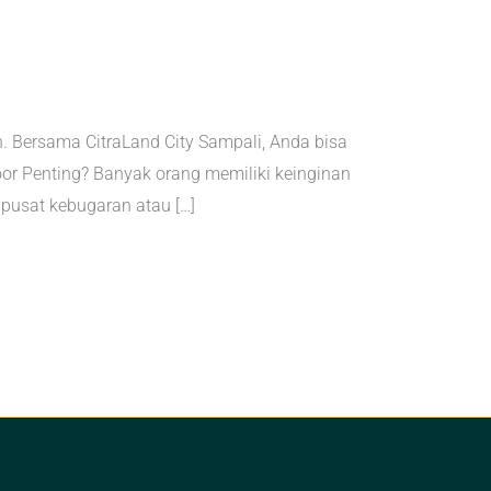
 Bersama CitraLand City Sampali, Anda bisa
oor Penting? Banyak orang memiliki keinginan
u pusat kebugaran atau […]