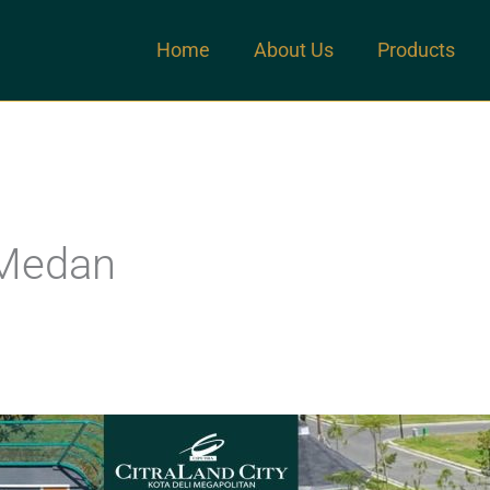
Home
About Us
Products
i Medan