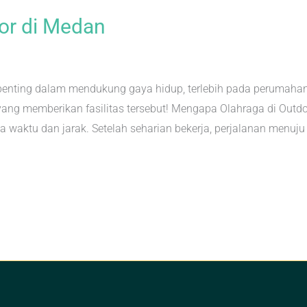
oor di Medan
enting dalam mendukung gaya hidup, terlebih pada perumahan.
yang memberikan fasilitas tersebut! Mengapa Olahraga di Outd
ala waktu dan jarak. Setelah seharian bekerja, perjalanan menuj