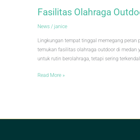
Fasilitas Olahraga Outd
News
/
janice
Lingkungan tempat tinggal memegang peran p
temukan fasilitas olahraga outdoor di medan 
untuk rutin berolahraga, tetapi sering terkend
Read More »