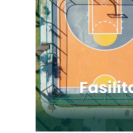
Outdoor
di
Medan