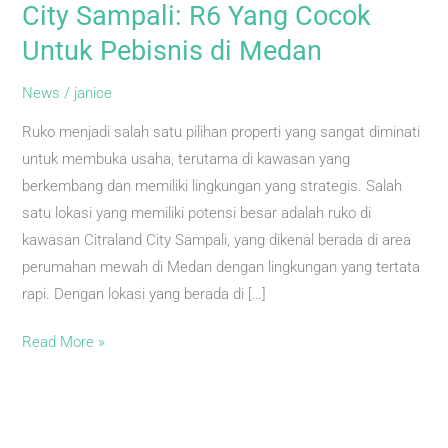
CitraLand
City Sampali: R6 Yang Cocok
City
Untuk Pebisnis di Medan
Sampali:
R6
News
/
janice
Yang
Ruko menjadi salah satu pilihan properti yang sangat diminati
Cocok
untuk membuka usaha, terutama di kawasan yang
Untuk
berkembang dan memiliki lingkungan yang strategis. Salah
Pebisnis
satu lokasi yang memiliki potensi besar adalah ruko di
di
kawasan Citraland City Sampali, yang dikenal berada di area
Medan
perumahan mewah di Medan dengan lingkungan yang tertata
rapi. Dengan lokasi yang berada di […]
Read More »