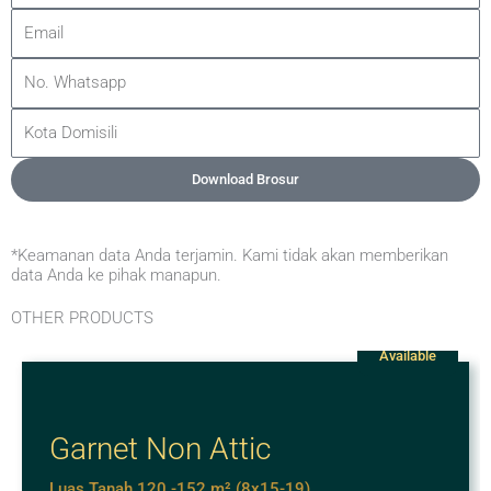
Email
Phone
City
Download Brosur
*Keamanan data Anda terjamin. Kami tidak akan memberikan
data Anda ke pihak manapun.
OTHER PRODUCTS
Available
Garnet Non Attic
Luas Tanah 120 -152 m² (8x15-19)